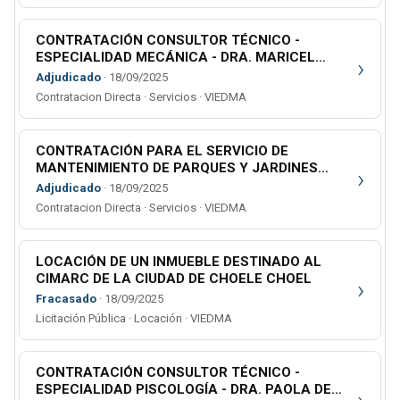
CONTRATACIÓN CONSULTOR TÉCNICO -
ESPECIALIDAD MECÁNICA - DRA. MARICEL
›
VIOTTI ZILLI - FISCALÍA N° 1 VIEDMA - LEGAJO
Adjudicado
· 18/09/2025
MPF-VI-00850-2025
Contratacion Directa · Servicios · VIEDMA
CONTRATACIÓN PARA EL SERVICIO DE
MANTENIMIENTO DE PARQUES Y JARDINES
›
CON DESTINO A ORGANISMOS VARIOS DE LAS
Adjudicado
· 18/09/2025
LOCALIDADES DE GENERAL ROCA Y ALLEN
Contratacion Directa · Servicios · VIEDMA
LOCACIÓN DE UN INMUEBLE DESTINADO AL
CIMARC DE LA CIUDAD DE CHOELE CHOEL
›
Fracasado
· 18/09/2025
Licitación Pública · Locación · VIEDMA
CONTRATACIÓN CONSULTOR TÉCNICO -
ESPECIALIDAD PISCOLOGÍA - DRA. PAOLA DEL