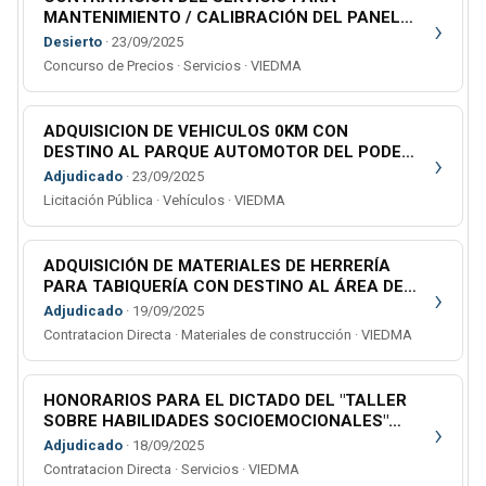
MANTENIMIENTO / CALIBRACIÓN DEL PANEL
›
AGFA DX-D 40C DEPENDIENTE DEL CIF DE LA 1°
Desierto
· 23/09/2025
CIRCUNSCRIPCIÓN JUDICIAL
Concurso de Precios · Servicios · VIEDMA
ADQUISICION DE VEHICULOS 0KM CON
DESTINO AL PARQUE AUTOMOTOR DEL PODER
›
JUDICIAL
Adjudicado
· 23/09/2025
Licitación Pública · Vehículos · VIEDMA
ADQUISICIÓN DE MATERIALES DE HERRERÍA
PARA TABIQUERÍA CON DESTINO AL ÁREA DE
›
MANTENIMIENTO DEL PODER JUDICIAL
Adjudicado
· 19/09/2025
Contratacion Directa · Materiales de construcción · VIEDMA
HONORARIOS PARA EL DICTADO DEL "TALLER
SOBRE HABILIDADES SOCIOEMOCIONALES"
›
CON DESTINO A ORGANISMOS VARIOS DE
Adjudicado
· 18/09/2025
BARILOCHE Y EL BOLSÓN (DISPOSICIÓN N°
Contratacion Directa · Servicios · VIEDMA
10/2025-ECJ)