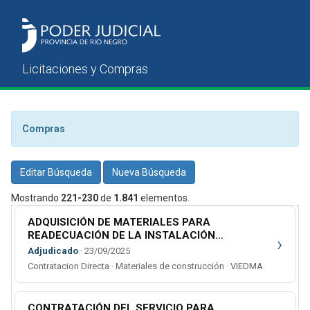
Compras
Editar Búsqueda
Nueva Búsqueda
Mostrando
221-230
de
1.841
elementos.
ADQUISICIÓN DE MATERIALES PARA
READECUACIÓN DE LA INSTALACIÓN
›
ELÉCTRICA Y REDES CON DESTINO A LA
Adjudicado
· 23/09/2025
OFICINA DE MANDAMIENTOS Y A LAS
Contratacion Directa · Materiales de construcción · VIEDMA
UNIDADES JURISDICCIONALES EN LO CIVIL DE
BARILOCHE
CONTRATACIÓN DEL SERVICIO PARA