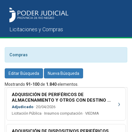
Compras
Editar Búsqueda
Nueva Búsqueda
Mostrando
91-100
de
1.840
elementos.
ADQUISICIÓN DE PERIFÉRICOS DE
ALMACENAMIENTO Y OTROS CON DESTINO A
›
LA DIRECCIÓN GRAL. DE SISTEMAS DEL STJ Y
Adjudicado
· 20/04/2026
AL MINISTERIO PÚBLICO
Licitación Pública · Insumos computación · VIEDMA
ADQUISICIÓN DE DISPOSITIVOS PERIFÉRICOS