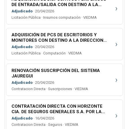
DE ENTRADA/SALIDA CON DESTINO A LA
›
DIRECCIÓN GRAL. DE SISTEMAS DEL STJ Y AL
Adjudicado
· 20/04/2026
MINISTERIO PÚBLICO
Licitación Pública · Insumos computación · VIEDMA
ADQUISICIÓN DE PCS DE ESCRITORIOS Y
MONITORES CON DESTINO A LA DIRECCION
›
GRAL DE SISTEMAS DEL STJ Y AL MINISTERIO
Adjudicado
· 20/04/2026
PÚBLICO
Licitación Pública · Computación · VIEDMA
RENOVACIÓN SUSCRIPCIÓN DEL SISTEMA
JAUREGUI
›
Adjudicado
· 20/04/2026
Contratacion Directa · Suscripciones · VIEDMA
CONTRATACIÓN DIRECTA CON HORIZONTE
CIA. DE SEGUROS GENERALES S.A. POR LA
›
RENOVACIÓN DEL SEGURO DEL PARQUE
Adjudicado
· 16/04/2026
AUTOMOTOR DEL PODER JUDICIAL (AÑO 2026-
Contratacion Directa · Seguros · VIEDMA
2027).