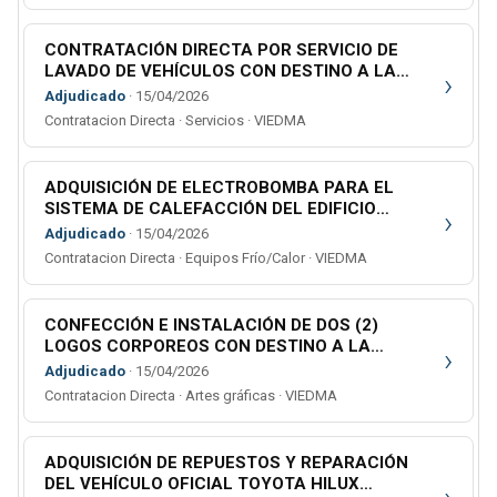
CONTRATACIÓN DIRECTA POR SERVICIO DE
LAVADO DE VEHÍCULOS CON DESTINO A LA
›
DELEGACIÓN CIRCUNSCRIPCIONAL DE LA 4º
Adjudicado
· 15/04/2026
CIRC. JUDICIAL
Contratacion Directa · Servicios · VIEDMA
ADQUISICIÓN DE ELECTROBOMBA PARA EL
SISTEMA DE CALEFACCIÓN DEL EDIFICIO
›
ANEXO AL PILMAYQUEN DE LA CIUDAD DE S. C.
Adjudicado
· 15/04/2026
DE BARILOCHE
Contratacion Directa · Equipos Frío/Calor · VIEDMA
CONFECCIÓN E INSTALACIÓN DE DOS (2)
LOGOS CORPOREOS CON DESTINO A LA
›
ESCUELA DE CAPACITACIÓN JUDICIAL
Adjudicado
· 15/04/2026
Contratacion Directa · Artes gráficas · VIEDMA
ADQUISICIÓN DE REPUESTOS Y REPARACIÓN
DEL VEHÍCULO OFICIAL TOYOTA HILUX