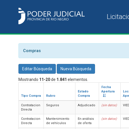
Compras
Editar Búsqueda
Nueva Búsqueda
Mostrando
11-20
de
1.841
elementos.
Fecha
Estado
Apertura
Loc
Tipo Compra
Rubro
Compra
Ape
Contratacion
Seguros
Adjudicado
(sin datos)
VIE
Directa
Contratacion
Mantenimiento
En análisis
(sin datos)
VIE
Directa
de vehículos
de oferta