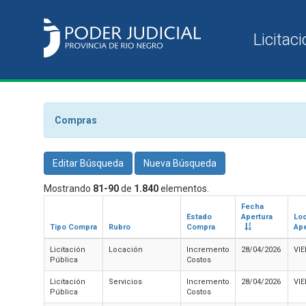
Compras
Editar Búsqueda
Nueva Búsqueda
Mostrando
81-90
de
1.840
elementos.
Fecha
Estado
Apertura
Loc
Tipo Compra
Rubro
Compra
Ape
Licitación
Locación
Incremento
28/04/2026
VI
Pública
Costos
Licitación
Servicios
Incremento
28/04/2026
VI
Pública
Costos