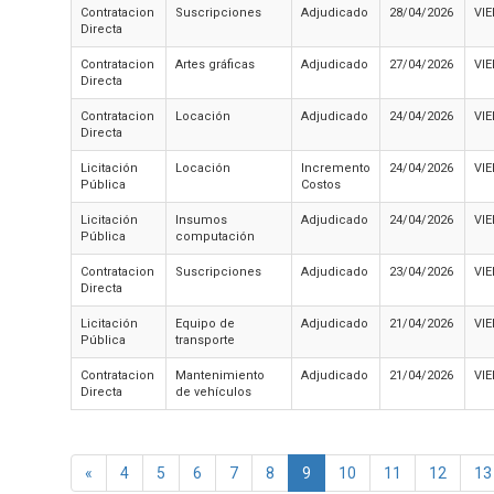
Contratacion
Suscripciones
Adjudicado
28/04/2026
VI
Directa
Contratacion
Artes gráficas
Adjudicado
27/04/2026
VI
Directa
Contratacion
Locación
Adjudicado
24/04/2026
VI
Directa
Licitación
Locación
Incremento
24/04/2026
VI
Pública
Costos
Licitación
Insumos
Adjudicado
24/04/2026
VI
Pública
computación
Contratacion
Suscripciones
Adjudicado
23/04/2026
VI
Directa
Licitación
Equipo de
Adjudicado
21/04/2026
VI
Pública
transporte
Contratacion
Mantenimiento
Adjudicado
21/04/2026
VI
Directa
de vehículos
«
4
5
6
7
8
9
10
11
12
13