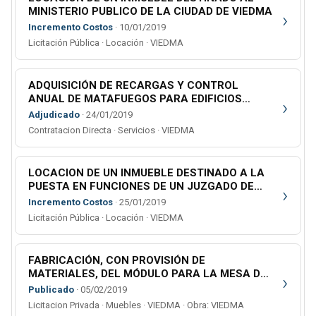
MINISTERIO PUBLICO DE LA CIUDAD DE VIEDMA
›
Incremento Costos
· 10/01/2019
Licitación Pública · Locación · VIEDMA
ADQUISICIÓN DE RECARGAS Y CONTROL
ANUAL DE MATAFUEGOS PARA EDIFICIOS
›
DEPENDIENTES DE LA GERENCIA
Adjudicado
· 24/01/2019
ADMINISTRATIVA DE CIPOLLETTI
Contratacion Directa · Servicios · VIEDMA
LOCACION DE UN INMUEBLE DESTINADO A LA
PUESTA EN FUNCIONES DE UN JUZGADO DE
›
FAMILIA EN LA LOCALIDAD DE LUIS BELTRAN
Incremento Costos
· 25/01/2019
Licitación Pública · Locación · VIEDMA
FABRICACIÓN, CON PROVISIÓN DE
MATERIALES, DEL MÓDULO PARA LA MESA DE
›
ENTRADAS DEL INMUEBLE DE CALLE LAPRIDA
Publicado
· 05/02/2019
NRO. 292 DE VIEDMA
Licitacion Privada · Muebles · VIEDMA · Obra: VIEDMA