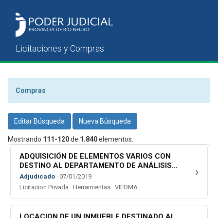
Compras
Editar Búsqueda
Nueva Búsqueda
Mostrando
111-120
de
1.840
elementos.
ADQUISICIÓN DE ELEMENTOS VARIOS CON
DESTINO AL DEPARTAMENTO DE ANÁLISIS
›
BALÍSTICO LEGAL Y UNIDADES OPERATIVAS
Adjudicado
· 07/01/2019
DEL MINISTERIO PÚBLICO FISCAL
Licitacion Privada · Herramientas · VIEDMA
LOCACION DE UN INMUEBLE DESTINADO AL