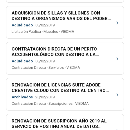
ADQUISICION DE SILLAS Y SILLONES CON
DESTINO A ORGANISMOS VARIOS DEL PODER
›
JUDICIAL
Adjudicado
· 05/02/2019
Licitación Pública · Muebles · VIEDMA
CONTRATACIÓN DIRECTA DE UN PERITO
ACCIDENTOLÓGICO CON DESTINO A LA
›
UNIDAD FISCAL NRO. 6 DE SAN CARLOS DE
Adjudicado
· 06/02/2019
BARILOCHE.
Contratacion Directa · Servicios · VIEDMA
RENOVACIÓN DE LICENCIAS SUITE ADOBE
CREATIVE CLOUD CON DESTINO AL CENTRO
›
DE PLANIFICACIÓN ESTRATÉGICA.
Archivados
· 20/02/2019
Contratacion Directa · Suscripciones · VIEDMA
RENOVACIÓN DE SUSCRIPCIÓN AÑO 2019 AL
SERVICIO DE HOSTING ANUAL DE DATOS