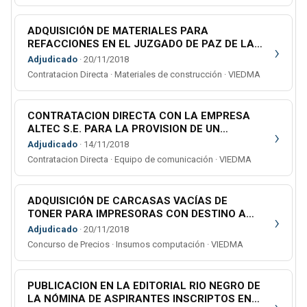
ADQUISICIÓN DE MATERIALES PARA
REFACCIONES EN EL JUZGADO DE PAZ DE LA
›
LOCALIDAD DE GENERAL ENRIQUE GODOY
Adjudicado
· 20/11/2018
Contratacion Directa · Materiales de construcción · VIEDMA
CONTRATACION DIRECTA CON LA EMPRESA
ALTEC S.E. PARA LA PROVISION DE UN
›
SERVICIO DE CONECTIVIDAD EN LAS CIUDADES
Adjudicado
· 14/11/2018
DE VIEDMA, EL BOLSON Y SAN CARLOS DE
Contratacion Directa · Equipo de comunicación · VIEDMA
BARILOCHE
ADQUISICIÓN DE CARCASAS VACÍAS DE
TONER PARA IMPRESORAS CON DESTINO A
›
LAS GERENCIAS DE LA IIda., IIIra. y IVta. Y
Adjudicado
· 20/11/2018
SUBGERENCIA ADMINISTRATIVA DE CHOELE
Concurso de Precios · Insumos computación · VIEDMA
CHOEL
PUBLICACION EN LA EDITORIAL RIO NEGRO DE
LA NÓMINA DE ASPIRANTES INSCRIPTOS EN