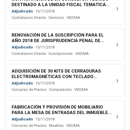
DESTINADO A LA UNIDAD FISCAL TEMATICA
›
Nro. 6 DE LA CIUDAD DE SAN CARLOS DE
Adjudicado
· 15/11/2018
BARILOCHE
Contratacion Directa · Servicios · VIEDMA
RENOVACIÓN DE LA SUSCRIPCIÓN PARA EL
AÑO 2018 DE JURISPRUDENCIA PENAL DE
›
BUENOS AIRES
Adjudicado
· 15/11/2018
Contratacion Directa · Suscripciones · VIEDMA
ADQUISICIÓN DE 30 KITS DE CERRADURAS
ELECTROMAGNÉTICAS CON TECLADO
›
ALFANUMÉRICO PARA EL STOCK DEL ÁREA DE
Adjudicado
· 15/11/2018
INFRAESTRUCTURA Y ARQUITECTURA
Concurso de Precios · Computación · VIEDMA
FABRICACIÓN Y PROVISIÓN DE MOBILIARIO
PARA LA MESA DE ENTRADAS DEL INMUEBLE
›
DONDE FUNCIONAN LOS ORGANISMOS DE
Adjudicado
· 15/11/2018
FUERO PENAL DE CALLE URQUIZA Y ESPAÑA
Concurso de Precios · Muebles · VIEDMA
DE LA CIUDAD DE CIPOLLETTI