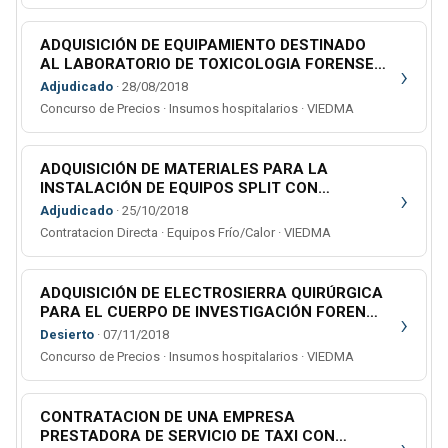
ADQUISICIÓN DE EQUIPAMIENTO DESTINADO
AL LABORATORIO DE TOXICOLOGIA FORENSE
›
DE LA CIUDAD DE CIPOLLETTI
Adjudicado
· 28/08/2018
Concurso de Precios · Insumos hospitalarios · VIEDMA
ADQUISICIÓN DE MATERIALES PARA LA
INSTALACIÓN DE EQUIPOS SPLIT CON
›
DESTINO A LA SUBGERENCIA ADMINISTRATIVA
Adjudicado
· 25/10/2018
DE CHOELE CHOEL.
Contratacion Directa · Equipos Frío/Calor · VIEDMA
ADQUISICIÓN DE ELECTROSIERRA QUIRÚRGICA
PARA EL CUERPO DE INVESTIGACIÓN FORENSE
›
DE GRAL. ROCA - SEGUNDA CIRCUNSCRIPCIÓN
Desierto
· 07/11/2018
JUDICIAL.
Concurso de Precios · Insumos hospitalarios · VIEDMA
CONTRATACION DE UNA EMPRESA
PRESTADORA DE SERVICIO DE TAXI CON