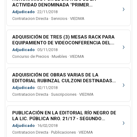
ACTIVIDAD DENOMINADA "PRIMER
›
ENCUENTRO PROVINCIAL DE ACCESO A
Adjudicado
· 22/11/2018
JUSTICIA"
Contratacion Directa · Servicios · VIEDMA
ADQUISICIÓN DE TRES (3) MESAS RACK PARA
EQUIPAMIENTO DE VIDEOCONFERENCIA DEL
›
MINISTERIO PÚBLICO
Adjudicado
· 05/11/2018
Concurso de Precios · Muebles · VIEDMA
ADQUISICIÓN DE OBRAS VARIAS DE LA
EDITORIAL RUBINZAL CULZONI DESTINADAS
›
AL CENTRO DE DOCUMENTACIÓN JURÍDICA.
Adjudicado
· 02/11/2018
Contratacion Directa · Suscripciones · VIEDMA
PUBLICACIÓN EN LA EDITORIAL RÍO NEGRO DE
LA LIC. PÚBLICA NRO. 21/17 - SEGUNDO
›
LLAMADO
Adjudicado
· 16/02/2018
Contratacion Directa · Publicaciones · VIEDMA