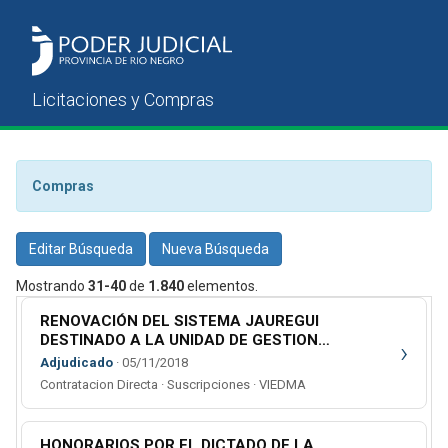
Compras
Editar Búsqueda
Nueva Búsqueda
Mostrando
31-40
de
1.840
elementos.
RENOVACIÓN DEL SISTEMA JAUREGUI
DESTINADO A LA UNIDAD DE GESTION
›
PREVISIONAL DE ESTE PODER JUDICIAL.
Adjudicado
· 05/11/2018
Contratacion Directa · Suscripciones · VIEDMA
HONORARIOS POR EL DICTADO DE LA