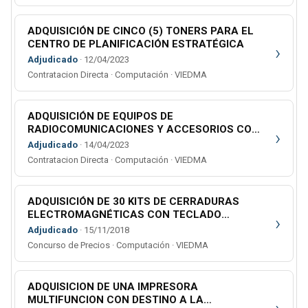
ADQUISICIÓN DE CINCO (5) TONERS PARA EL
CENTRO DE PLANIFICACIÓN ESTRATÉGICA
›
Adjudicado
· 12/04/2023
Contratacion Directa · Computación · VIEDMA
ADQUISICIÓN DE EQUIPOS DE
RADIOCOMUNICACIONES Y ACCESORIOS CON
›
DESTINO AL INMUEBLE SITO EN CALLE
Adjudicado
· 14/04/2023
LAPRIDA N° 292 DE LA CIUDAD DE VIEDMA
Contratacion Directa · Computación · VIEDMA
ADQUISICIÓN DE 30 KITS DE CERRADURAS
ELECTROMAGNÉTICAS CON TECLADO
›
ALFANUMÉRICO PARA EL STOCK DEL ÁREA DE
Adjudicado
· 15/11/2018
INFRAESTRUCTURA Y ARQUITECTURA
Concurso de Precios · Computación · VIEDMA
ADQUISICION DE UNA IMPRESORA
MULTIFUNCION CON DESTINO A LA