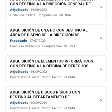
CON DESTINO A LA DIRECCIÓN GENERAL DE
›
SISTEMAS Y AL MINISTERIO PÚBLICO
Adjudicado
· 19/06/2023
Licitación Pública · Computación · VIEDMA
ADQUISICIÓN DE UNA PC CON DESTINO AL
ÁREA DE DISEÑO DE LA DIRECCIÓN DE
›
COMUNICACIÓN JUDICIAL CON SEDE EN LA
Fracasado
· 17/07/2023
CIUDAD DE VIEDMA
Concurso de Precios · Computación · VIEDMA
ADQUISICIÓN DE ELEMENTOS INFORMÁTICOS
CON DESTINO A LA OFICINA DE DERECHOS
›
HUMANOS Y GENERO
Adjudicado
· 16/09/2022
Contratacion Directa · Computación · VIEDMA
ADQUISICIÓN DE DISCOS RÍGIDOS CON
DESTINO AL DEPARTAMENTO DE
›
INFORMÁTICA FORENSE
Adjudicado
· 20/09/2019
Contratacion Directa · Computación · VIEDMA