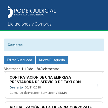
Compras
Editar Búsqueda
Nueva Búsqueda
Mostrando
1-10
de
1.840
elementos.
CONTRATACION DE UNA EMPRESA
PRESTADORA DE SERVICIO DE TAXI CON
›
DESTINO A LA SUBGERENCIA ADMINISTRATIVA
Desierto
· 05/11/2018
DE CHOELE CHOEL
Concurso de Precios · Servicios · VIEDMA
ACTUALIZACIÓN DE LA LICENCIA CORPORATE