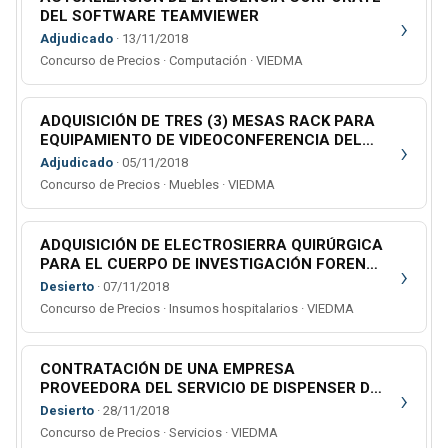
DEL SOFTWARE TEAMVIEWER
›
Adjudicado
· 13/11/2018
Concurso de Precios · Computación · VIEDMA
ADQUISICIÓN DE TRES (3) MESAS RACK PARA
EQUIPAMIENTO DE VIDEOCONFERENCIA DEL
›
MINISTERIO PÚBLICO
Adjudicado
· 05/11/2018
Concurso de Precios · Muebles · VIEDMA
ADQUISICIÓN DE ELECTROSIERRA QUIRÚRGICA
PARA EL CUERPO DE INVESTIGACIÓN FORENSE
›
DE GRAL. ROCA - SEGUNDA CIRCUNSCRIPCIÓN
Desierto
· 07/11/2018
JUDICIAL.
Concurso de Precios · Insumos hospitalarios · VIEDMA
CONTRATACIÓN DE UNA EMPRESA
PROVEEDORA DEL SERVICIO DE DISPENSER DE
›
AGUA DESTINADO A ORGANISMOS DE LA
Desierto
· 28/11/2018
CIUDAD DE CATRIEL - SEGUNDO LLAMADO
Concurso de Precios · Servicios · VIEDMA