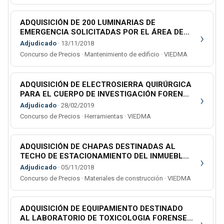
ADQUISICIÓN DE 200 LUMINARIAS DE
EMERGENCIA SOLICITADAS POR EL ÁREA DE
›
INFRAESTRUCTURA Y ARQUITECTURA
Adjudicado
· 13/11/2018
JUDICIAL
Concurso de Precios · Mantenimiento de edificio · VIEDMA
ADQUISICIÓN DE ELECTROSIERRA QUIRÚRGICA
PARA EL CUERPO DE INVESTIGACIÓN FORENSE
›
DE GRAL. ROCA
Adjudicado
· 28/02/2019
Concurso de Precios · Herramientas · VIEDMA
ADQUISICIÓN DE CHAPAS DESTINADAS AL
TECHO DE ESTACIONAMIENTO DEL INMUEBLE
›
UBICADO EN CALLE LAPRIDA NRO. 292.
Adjudicado
· 05/11/2018
Concurso de Precios · Materiales de construcción · VIEDMA
ADQUISICIÓN DE EQUIPAMIENTO DESTINADO
AL LABORATORIO DE TOXICOLOGIA FORENSE