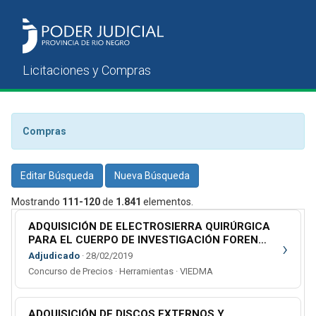
Compras
Editar Búsqueda
Nueva Búsqueda
Mostrando
111-120
de
1.841
elementos.
ADQUISICIÓN DE ELECTROSIERRA QUIRÚRGICA
PARA EL CUERPO DE INVESTIGACIÓN FORENSE
›
DE GRAL. ROCA
Adjudicado
· 28/02/2019
Concurso de Precios · Herramientas · VIEDMA
ADQUISICIÓN DE DISCOS EXTERNOS Y