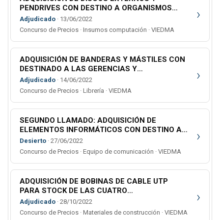
PENDRIVES CON DESTINO A ORGANISMOS
›
VARIOS DEL MINISTERIO PÚBLICO
Adjudicado
· 13/06/2022
Concurso de Precios · Insumos computación · VIEDMA
ADQUISICIÓN DE BANDERAS Y MÁSTILES CON
DESTINADO A LAS GERENCIAS Y
›
SUBGERENCIAS ADMINISTRATIVAS DE LAS
Adjudicado
· 14/06/2022
CUATRO CIRCUNSCRIPCIONES JUDICIALES
Concurso de Precios · Librería · VIEDMA
SEGUNDO LLAMADO: ADQUISICIÓN DE
ELEMENTOS INFORMÁTICOS CON DESTINO A
›
LA OFICINA DE DERECHOS HUMANOS Y
Desierto
· 27/06/2022
GENERO
Concurso de Precios · Equipo de comunicación · VIEDMA
ADQUISICIÓN DE BOBINAS DE CABLE UTP
PARA STOCK DE LAS CUATRO
›
CIRCUNSCRIPCIONES JUDICIALES
Adjudicado
· 28/10/2022
Concurso de Precios · Materiales de construcción · VIEDMA