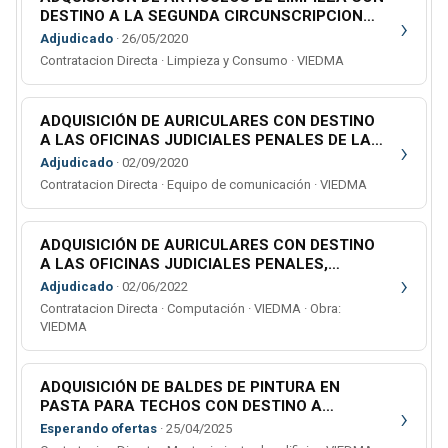
DESTINO A LA SEGUNDA CIRCUNSCRIPCION
›
JUDICIAL
Adjudicado
· 26/05/2020
Contratacion Directa · Limpieza y Consumo · VIEDMA
ADQUISICIÓN DE AURICULARES CON DESTINO
A LAS OFICINAS JUDICIALES PENALES DE LAS
›
CUATRO CIRCUNSCRIPCIONES JUDICIALES
Adjudicado
· 02/09/2020
Contratacion Directa · Equipo de comunicación · VIEDMA
ADQUISICIÓN DE AURICULARES CON DESTINO
A LAS OFICINAS JUDICIALES PENALES,
›
TRIBUNAL DE IMPUGNACIÓN Y DIRECCIÓN
Adjudicado
· 02/06/2022
GENERAL DE OFICINAS JUDICIALES
Contratacion Directa · Computación · VIEDMA · Obra:
VIEDMA
ADQUISICIÓN DE BALDES DE PINTURA EN
PASTA PARA TECHOS CON DESTINO A
›
SUBGERENCIA ADMINISTRATIVA DE LA IIDA.
Esperando ofertas
· 25/04/2025
CIRCUNSCRIPCIÓN JUDICIAL CON ASIENTO DE