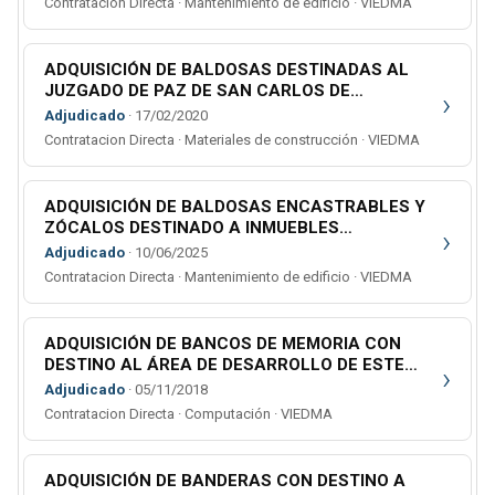
Contratacion Directa · Mantenimiento de edificio · VIEDMA
FUNCIONES EN LA CIUDAD DE CHOELE CHOEL
C.D. 051/25
ADQUISICIÓN DE BALDOSAS DESTINADAS AL
JUZGADO DE PAZ DE SAN CARLOS DE
›
BARILOCHE
Adjudicado
· 17/02/2020
Contratacion Directa · Materiales de construcción · VIEDMA
ADQUISICIÓN DE BALDOSAS ENCASTRABLES Y
ZÓCALOS DESTINADO A INMUEBLES
›
ALQUILADOS
Adjudicado
· 10/06/2025
Contratacion Directa · Mantenimiento de edificio · VIEDMA
ADQUISICIÓN DE BANCOS DE MEMORIA CON
DESTINO AL ÁREA DE DESARROLLO DE ESTE
›
PODER
Adjudicado
· 05/11/2018
Contratacion Directa · Computación · VIEDMA
ADQUISICIÓN DE BANDERAS CON DESTINO A