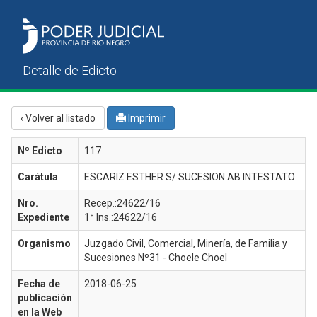
‹ Volver al listado
Imprimir
Nº Edicto
117
Carátula
ESCARIZ ESTHER S/ SUCESION AB INTESTATO
Nro.
Recep.:24622/16
Expediente
1ª Ins.:24622/16
Organismo
Juzgado Civil, Comercial, Minería, de Familia y
Sucesiones Nº31 - Choele Choel
Fecha de
2018-06-25
publicación
en la Web