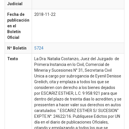
Judicial
Fecha de
2018-11-22
publicación
en el
Boletín
Oficial
Nº Boletín
5724
Texto
La Dra. Natalia Costanzo, Juez del Juzgado de
Primera Instancia en lo Civil, Comercial de
Mineria y Sucesiones N° 31, Secretaria Civil
Unica a cargo por subrogancia de Eyenil Denisse
Greilich, cita y emplaza a todos los que se
consideren con derecho a los bienes dejados
por ESCARIZ ESTHER, L.C. 9.958.921 para que
dentro del plazo de treinta dias lo acrediten, y se
pressenten a hacer valer sus derechos en autos
caratulados: " ESCARIZ ESTHER S/ SUCESION"
EXPTE.N°: 24622/16. Publíquese Edictos por UN
día en el diario de publicaciones Oficiales,
citando y emplazando a todos los que se