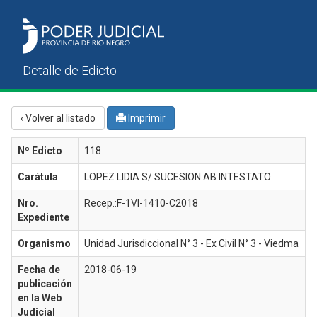
‹ Volver al listado
Imprimir
Nº Edicto
118
Carátula
LOPEZ LIDIA S/ SUCESION AB INTESTATO
Nro.
Recep.:F-1VI-1410-C2018
Expediente
Organismo
Unidad Jurisdiccional N° 3 - Ex Civil N° 3 - Viedma
Fecha de
2018-06-19
publicación
en la Web
Judicial