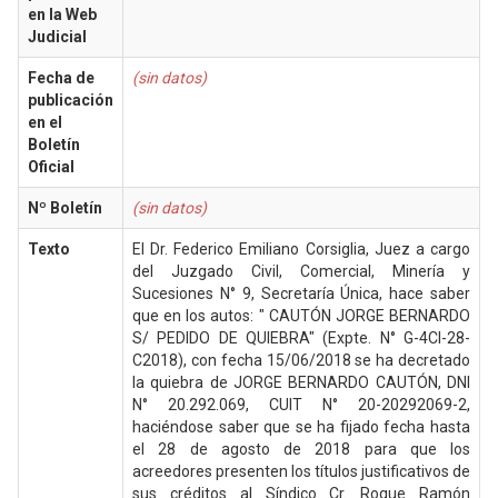
en la Web
Judicial
Fecha de
(sin datos)
publicación
en el
Boletín
Oficial
Nº Boletín
(sin datos)
Texto
El Dr. Federico Emiliano Corsiglia, Juez a cargo
del Juzgado Civil, Comercial, Minería y
Sucesiones N° 9, Secretaría Única, hace saber
que en los autos: " CAUTÓN JORGE BERNARDO
S/ PEDIDO DE QUIEBRA" (Expte. N° G-4CI-28-
C2018), con fecha 15/06/2018 se ha decretado
la quiebra de JORGE BERNARDO CAUTÓN, DNI
N° 20.292.069, CUIT N° 20-20292069-2,
haciéndose saber que se ha fijado fecha hasta
el 28 de agosto de 2018 para que los
acreedores presenten los títulos justificativos de
sus créditos al Síndico Cr. Roque Ramón