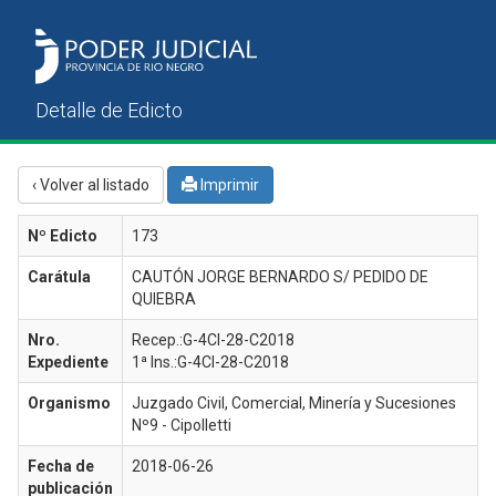
‹ Volver al listado
Imprimir
Nº Edicto
173
Carátula
CAUTÓN JORGE BERNARDO S/ PEDIDO DE
QUIEBRA
Nro.
Recep.:G-4CI-28-C2018
Expediente
1ª Ins.:G-4CI-28-C2018
Organismo
Juzgado Civil, Comercial, Minería y Sucesiones
Nº9 - Cipolletti
Fecha de
2018-06-26
publicación