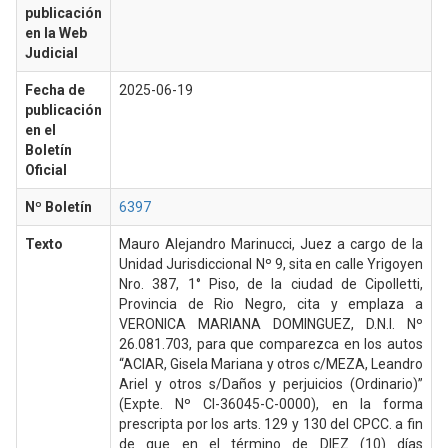
publicación
en la Web
Judicial
Fecha de
2025-06-19
publicación
en el
Boletín
Oficial
Nº Boletín
6397
Texto
Mauro Alejandro Marinucci, Juez a cargo de la
Unidad Jurisdiccional Nº 9, sita en calle Yrigoyen
Nro. 387, 1° Piso, de la ciudad de Cipolletti,
Provincia de Rio Negro, cita y emplaza a
VERONICA MARIANA DOMINGUEZ, D.N.I. Nº
26.081.703, para que comparezca en los autos
“ACIAR, Gisela Mariana y otros c/MEZA, Leandro
Ariel y otros s/Daños y perjuicios (Ordinario)”
(Expte. Nº CI-36045-C-0000), en la forma
prescripta por los arts. 129 y 130 del CPCC. a fin
de que en el término de DIEZ (10) días