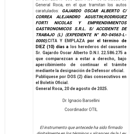
General Roca, en el que tramitan los autos
caratulados:
GAJARDO OSCAR ALBERTO C/
CORREA ALEJANDRO AGUSTIN;RODRIGUEZ
FORTI NICOLAS Y EMPRENDIMIENTOS
GASTRONOMICOS S.R.L. S/ ACCIDENTE DE
TRABAJO (L) (EXPEDIENTE N° RO-04563-L-
0000)
,
CITA Y EMPLAZA
por el término de
DIEZ (10) días a
los herederos del causante
Sr. Gajardo Oscar Alberto D.N.I. 22.586.275 a
que comparezcan a estar a derecho, bajo
apercibimiento de continuar el trámite
mediante la designación de Defensor oficial.
Publíquese por DOS (2) días consecutivos en
el Boletín Oficial.
General Roca, 20 de agosto de 2025.
Dr. Ignacio Barsellini
Coordinador OTIL
El instrumento que antecede ha sido firmado
digitalmente en los términos y alcances de la Ley