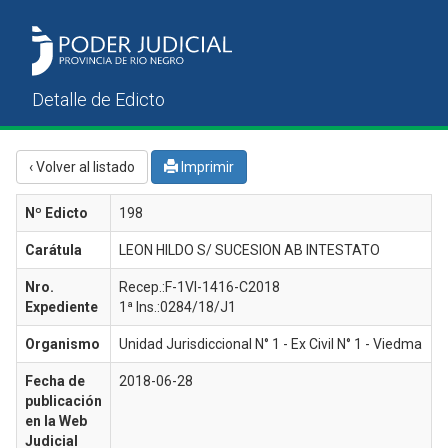
‹ Volver al listado
Imprimir
Nº Edicto
198
Carátula
LEON HILDO S/ SUCESION AB INTESTATO
Nro.
Recep.:F-1VI-1416-C2018
Expediente
1ª Ins.:0284/18/J1
Organismo
Unidad Jurisdiccional N° 1 - Ex Civil N° 1 - Viedma
Fecha de
2018-06-28
publicación
en la Web
Judicial