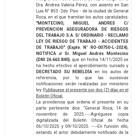
Dra. Andrea Valeria Pérez, con asiento en San
Luis N° 853 -2do. Piso - de la ciudad de General
Roca, en el que tramitan los autos caratulados:
"MONTECINO, MIGUEL ANDRES C/
PREVENCION ASEGURADORA DE RIESGOS
DEL TRABAJO S.A. S/ ORDINARIO - RECLAMO
LEY DE RIESGO DE TRABAJO - ACCIDENTES
DE TRABAJO" (Expte. N° RO-00750-L-2024)
,
NOTIFICA
al
Sr. Miguel Andrés Montecino
(DNI 26.663.840)
, que en fecha 14/11/2025 se
ha hecho efectivo el apercibimiento cursado y
DECRETADO SU REBELDÍA
en los autos de
referencia, por lo que las sucesivas
notificaciones serán realizadas por ministerio
ley.
Publíquese el presente por dos (2) días en el
Boletín Oficial.
La providencia que ordena el presente en su
parte pertinente dice: "General Roca, 14 de
noviembre de 2025.----Agréguese copia
digitalizada del Boletín Oficial de fecha
06/10/2025 y 09/10/2025. ----En función ello,
estando el actor debidamente notificado de la