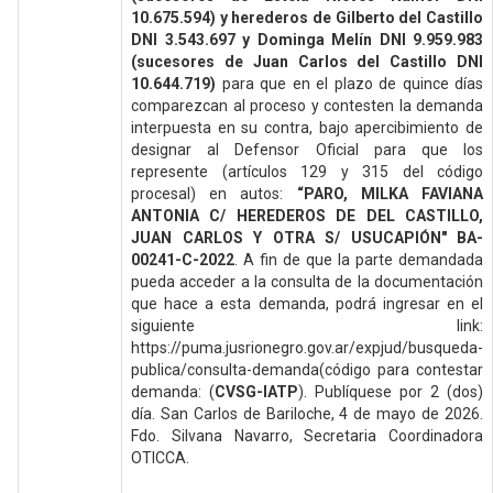
10.675.594) y herederos de Gilberto del Castillo
DNI 3.543.697 y Dominga Melín DNI 9.959.983
(sucesores de Juan Carlos del Castillo DNI
10.644.719)
para que en el plazo de quince días
comparezcan al proceso y contesten la demanda
interpuesta en su contra, bajo apercibimiento de
designar al Defensor Oficial para que los
represente (artículos 129 y 315 del código
procesal) en autos:
“PARO, MILKA FAVIANA
ANTONIA C/ HEREDEROS DE DEL CASTILLO,
JUAN CARLOS Y OTRA S/ USUCAPIÓN" BA-
00241-C-2022
. A fin de que la parte demandada
pueda acceder a la consulta de la documentación
que hace a esta demanda, podrá ingresar en el
siguiente link:
https://puma.jusrionegro.gov.ar/expjud/busqueda-
publica/consulta-demanda(código para contestar
demanda: (
CVSG-IATP
). Publíquese por 2 (dos)
día. San Carlos de Bariloche, 4 de mayo de 2026.
Fdo. Silvana Navarro, Secretaria Coordinadora
OTICCA.