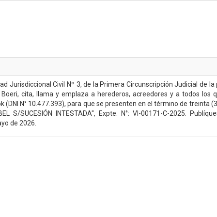
ad Jurisdiccional Civil Nº 3, de la Primera Circunscripción Judicial de l
a Boeri, cita, llama y emplaza a herederos, acreedores y a todos los
k (DNI N° 10.477.393), para que se presenten en el término de treinta (
 S/SUCESIÓN INTESTADA", Expte. N°: VI-00171-C-2025. Publíquese 
ayo de 2026.