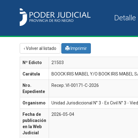
‹ Volver al listado
Imprimir
Nº Edicto
21503
Carátula
BOOCK IRIS MABEL Y/O BOOK IRIS MABEL S
Nro.
Recep.:VI-00171-C-2026
Expediente
Organismo
Unidad Jurisdiccional N° 3 - Ex Civil N° 3 - Vi
Fecha de
2026-05-04
publicación
en la Web
Judicial