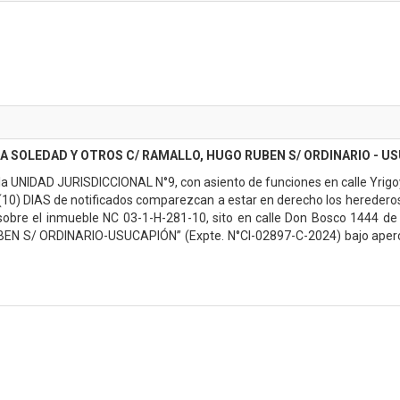
A SOLEDAD Y OTROS C/ RAMALLO, HUGO RUBEN S/ ORDINARIO - U
a UNIDAD JURISDICCIONAL N°9, con asiento de funciones en calle Yrigoyen 
Z (10) DIAS de notificados comparezcan a estar en derecho los herede
sobre el inmueble NC 03-1-H-281-10, sito en calle Don Bosco 1444 d
S/ ORDINARIO-USUCAPIÓN” (Expte. N°CI-02897-C-2024) bajo apercibi