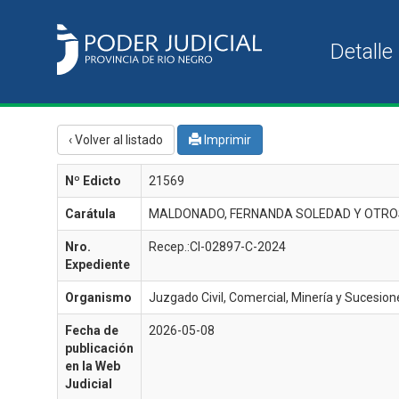
‹ Volver al listado
Imprimir
Nº Edicto
21569
Carátula
MALDONADO, FERNANDA SOLEDAD Y OTROS 
Nro.
Recep.:CI-02897-C-2024
Expediente
Organismo
Juzgado Civil, Comercial, Minería y Sucesione
Fecha de
2026-05-08
publicación
en la Web
Judicial