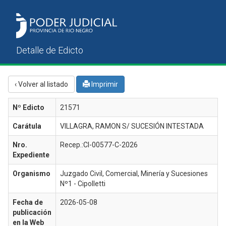
‹ Volver al listado
Imprimir
Nº Edicto
21571
Carátula
VILLAGRA, RAMON S/ SUCESIÓN INTESTADA
Nro.
Recep.:CI-00577-C-2026
Expediente
Organismo
Juzgado Civil, Comercial, Minería y Sucesiones
Nº1 - Cipolletti
Fecha de
2026-05-08
publicación
en la Web