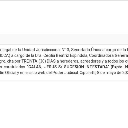
legal de la Unidad Jurisdiccional N° 3, Secretaría Única a cargo de la
ICCA) a cargo de la Dra. Cecilia Beatriz Espíndola, Coordinadora General
Negro, cita por TREINTA (30) DÍAS a herederos, acreedores y a todos los 
os caratulados
“GALAN, JESUS S/ SUCESIÓN INTESTADA" (Expte. N
ín Oficial y en el sitio web del Poder Judicial. Cipolletti, 8 de mayo de 20