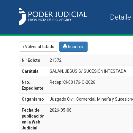
‹ Volver al listado
Imprimir
Nº Edicto
21572
Carátula
GALAN, JESUS S/ SUCESIÓN INTESTADA
Nro.
Recep.:CI-00176-C-2026
Expediente
Organismo
Juzgado Civil, Comercial, Minería y Sucesione
Fecha de
2026-05-08
publicación
en la Web
Judicial