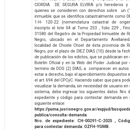
CIORDIA DE SEGURA ELVIRA y/o herederos y
quienes se consideren con derechos sobre un (
inmueble que se identifica catastralmente como 0
1-H- 120-22 (nomenclatura catastral de orige
inscripto el lote 04 al Tomo 253 , folio 229 , Fin
31580 del Registro de la Propiedad Inmueble de R
Negro, ubicado en el Departamento Avellaned
localidad de Choele Choel de ésta provincia de R
Negro, por el plazo de DIEZ DIAS (10) desde la fec
de publicación de los edictos, que se publicaran en 
Boletín Oficial y en la Web del Poder Judicial por 
termino de DOS (2) DIAS, a comparecer en autos
estar a derecho, bajo el apercibimiento dispuestos 
el art. 694 del CPCyC. Haciendo saber que para pod
visualizar la demanda, sin necesidad de usuario en 
sistema, debe ingresar los siguientes datos: Nro 
expediente y código para contestar demanda en 
siguiente enlace:
https://puma.jusrionegro.gov.ar/expjud/busqued
publica/consulta-demanda
Nro. de expediente: CH-00291-C-2025 , Códi
para contestar demanda: OZFH-YGMB.