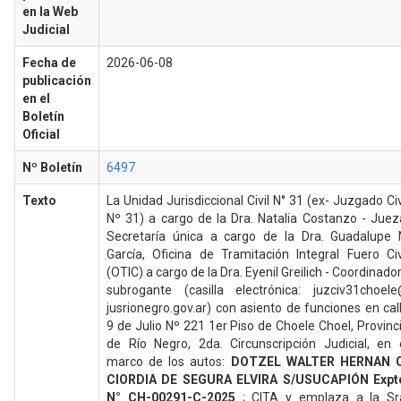
en la Web
Judicial
Fecha de
2026-06-08
publicación
en el
Boletín
Oficial
Nº Boletín
6497
Texto
La Unidad Jurisdiccional Civil N° 31 (ex- Juzgado Civ
Nº 31) a cargo de la Dra. Natalia Costanzo - Juez
Secretaría única a cargo de la Dra. Guadalupe 
García, Oficina de Tramitación Integral Fuero Civ
(OTIC) a cargo de la Dra. Eyenil Greilich - Coordinado
subrogante (casilla electrónica: juzciv31choel
jusrionegro.gov.ar) con asiento de funciones en cal
9 de Julio Nº 221 1er Piso de Choele Choel, Provinc
de Río Negro, 2da. Circunscripción Judicial, en 
marco de los autos:
DOTZEL WALTER HERNAN 
CIORDIA DE SEGURA ELVIRA S/USUCAPIÓN Expt
N° CH-00291-C-2025
; CITA y emplaza a la Sr