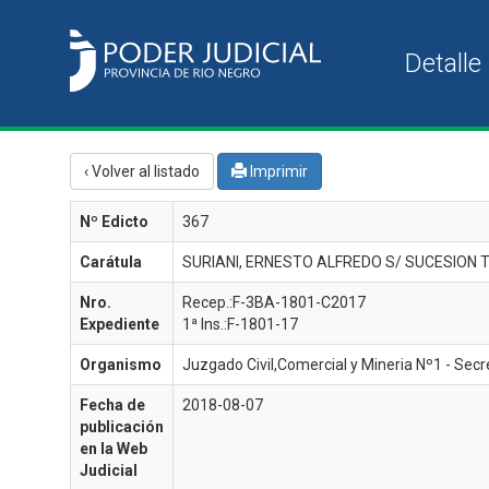
‹ Volver al listado
Imprimir
Nº Edicto
367
Carátula
SURIANI, ERNESTO ALFREDO S/ SUCESION
Nro.
Recep.:F-3BA-1801-C2017
Expediente
1ª Ins.:F-1801-17
Organismo
Juzgado Civil,Comercial y Mineria Nº1 - Secre
Fecha de
2018-08-07
publicación
en la Web
Judicial