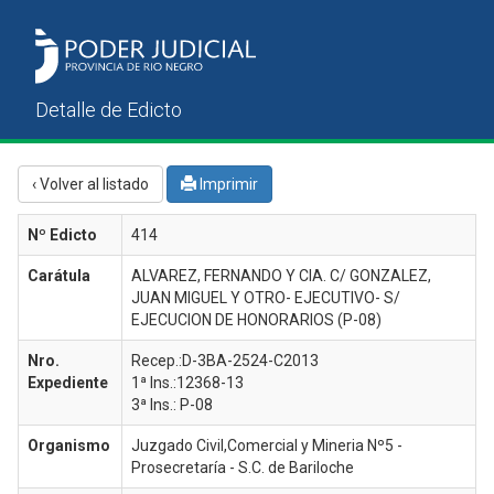
‹ Volver al listado
Imprimir
Nº Edicto
414
Carátula
ALVAREZ, FERNANDO Y CIA. C/ GONZALEZ,
JUAN MIGUEL Y OTRO- EJECUTIVO- S/
EJECUCION DE HONORARIOS (P-08)
Nro.
Recep.:D-3BA-2524-C2013
Expediente
1ª Ins.:12368-13
3ª Ins.: P-08
Organismo
Juzgado Civil,Comercial y Mineria Nº5 -
Prosecretaría - S.C. de Bariloche