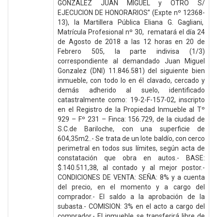
GONZALEZ JUAN MIGUEL y OTRO S/
EJECUCION DE HONORARIOS” (Expte nº 12368-
13), la Martillera Pública Eliana G. Gagliani,
Matrícula Profesional nº 30, rematará el día 24
de Agosto de 2018 a las 12 horas en 20 de
Febrero 505, la parte indivisa (1/3)
correspondiente al demandado Juan Miguel
Gonzalez (DNI) 11.846.581) del siguiente bien
inmueble, con todo lo en él clavado, cercado y
demás adherido al suelo, identificado
catastralmente como: 19-2-F-157-02, inscripto
en el Registro de la Propiedad Inmueble al Tº
929 – Fº 231 – Finca: 156.729, de la ciudad de
S.C.de Bariloche, con una superficie de
604,35m2..- Se trata de un lote baldío, con cerco
perimetral en todos sus límites, según acta de
constatación que obra en autos.- BASE:
$.140.511,38, al contado y al mejor postor.-
CONDICIONES DE VENTA: SEÑA: 8% y a cuenta
del precio, en el momento y a cargo del
comprador.- El saldo a la aprobación de la
subasta.- COMISION: 3% en el acto a cargo del
comprador.- El inmueble se transferirá libre de