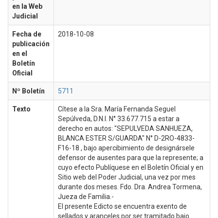
en la Web
Judicial
Fecha de
2018-10-08
publicación
en el
Boletín
Oficial
Nº Boletín
5711
Texto
Cítese a la Sra. María Fernanda Seguel
Sepúlveda, D.N.I. N° 33.677.715 a estar a
derecho en autos: "SEPULVEDA SANHUEZA,
BLANCA ESTER S/GUARDA" N° D-2RO-4833-
F16-18 , bajo apercibimiento de designársele
defensor de ausentes para que la represente; a
cuyo efecto Publíquese en el Boletín Oficial y en
Sitio web del Poder Judicial, una vez por mes
durante dos meses. Fdo. Dra. Andrea Tormena,
Jueza de Familia.-
El presente Edicto se encuentra exento de
sellados y aranceles por ser tramitado bajo