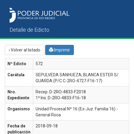
‹ Volver al listado
Imprimir
Nº Edicto
572
Carátula
SEPULVEDA SANHUEZA, BLANCA ESTER S/
GUARDA (P/C C-2RO-4727-F16-17)
Nro.
Recep.:D-2RO-4833-F2018
Expediente
1ª Ins.:D-2RO-4833-F16-18
Organismo
Unidad Procesal Nº 16 (Ex-Juz. Familia 16) -
General Roca
Fecha de
2018-09-18
publicación