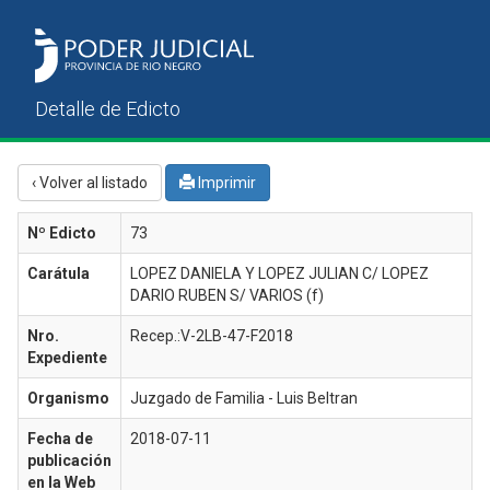
‹ Volver al listado
Imprimir
Nº Edicto
73
Carátula
LOPEZ DANIELA Y LOPEZ JULIAN C/ LOPEZ
DARIO RUBEN S/ VARIOS (f)
Nro.
Recep.:V-2LB-47-F2018
Expediente
Organismo
Juzgado de Familia - Luis Beltran
Fecha de
2018-07-11
publicación
en la Web