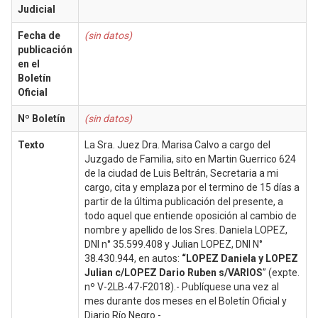
Judicial
Fecha de
(sin datos)
publicación
en el
Boletín
Oficial
Nº Boletín
(sin datos)
Texto
La Sra. Juez Dra. Marisa Calvo a cargo del
Juzgado de Familia, sito en Martin Guerrico 624
de la ciudad de Luis Beltrán, Secretaria a mi
cargo, cita y emplaza por el termino de 15 días a
partir de la última publicación del presente, a
todo aquel que entiende oposición al cambio de
nombre y apellido de los Sres. Daniela LOPEZ,
DNI n° 35.599.408 y Julian LOPEZ, DNI N°
38.430.944, en autos:
“LOPEZ Daniela y LOPEZ
Julian c/LOPEZ Dario Ruben s/VARIOS
” (expte.
nº V-2LB-47-F2018).- Publíquese una vez al
mes durante dos meses en el Boletín Oficial y
Diario Río Negro.-