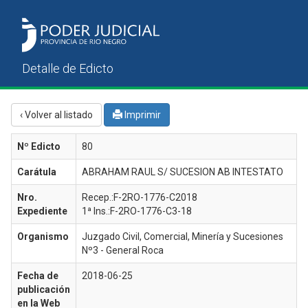
‹ Volver al listado
Imprimir
Nº Edicto
80
Carátula
ABRAHAM RAUL S/ SUCESION AB INTESTATO
Nro.
Recep.:F-2RO-1776-C2018
Expediente
1ª Ins.:F-2RO-1776-C3-18
Organismo
Juzgado Civil, Comercial, Minería y Sucesiones
Nº3 - General Roca
Fecha de
2018-06-25
publicación
en la Web