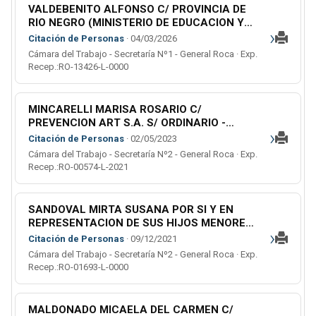
VALDEBENITO ALFONSO C/ PROVINCIA DE
RIO NEGRO (MINISTERIO DE EDUCACION Y
›
DERECHOS HUMANOS S/ CONTENCIOSO
Citación de Personas
· 04/03/2026
ADMINISTRATIVO (L)
Cámara del Trabajo - Secretaría Nº1 - General Roca · Exp.
Recep.:RO-13426-L-0000
MINCARELLI MARISA ROSARIO C/
PREVENCION ART S.A. S/ ORDINARIO -
›
RECLAMO LEY DE RIESGO DE TRABAJO -
Citación de Personas
· 02/05/2023
ACCIDENTES DE TRABAJO
Cámara del Trabajo - Secretaría Nº2 - General Roca · Exp.
Recep.:RO-00574-L-2021
SANDOVAL MIRTA SUSANA POR SI Y EN
REPRESENTACION DE SUS HIJOS MENORES:
›
G.A.E. Y G.E.M C/ GASTALDI JUAN LUIS S/
Citación de Personas
· 09/12/2021
ACCIDENTE DE TRABAJO (L)
Cámara del Trabajo - Secretaría Nº2 - General Roca · Exp.
Recep.:RO-01693-L-0000
MALDONADO MICAELA DEL CARMEN C/