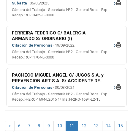
›
S.R.L. S/ ORDINARIO (L)
Subasta
· 06/05/2025
Cámara del Trabajo - Secretaría Nº2 - General Roca · Exp.
Recep.:RO-13429-L-0000
FERREIRA FEDERICO C/ BALERCIA
ARMANDO S/ ORDINARIO (l)
›
Citación de Personas
· 19/09/2022
Cámara del Trabajo - Secretaría Nº2 - General Roca · Exp.
Recep.:RO-11704-L-0000
PACHECO MIGUEL ANGEL C/ JUGOS S.A. y
PREVENCION ART S.A. S/ ACCIDENTE DE
›
TRABAJO (l)
Citación de Personas
· 30/03/2021
Cámara del Trabajo - Secretaría Nº2 - General Roca · Exp.
Recep.:H-2RO-1694-L2015 1ª Ins.:H-2RO-1694-L2-15
«
6
7
8
9
10
11
12
13
14
15