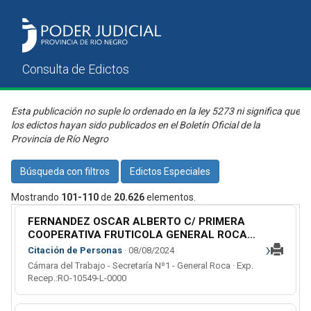
Esta publicación no suple lo ordenado en la ley 5273 ni significa que
los edictos hayan sido publicados en el Boletín Oficial de la
Provincia de Río Negro
Búsqueda con filtros
Edictos Especiales
Mostrando
101-110
de
20.626
elementos.
FERNANDEZ OSCAR ALBERTO C/ PRIMERA
COOPERATIVA FRUTICOLA GENERAL ROCA
›
Y PREVENCION ART S.A. S/ ACCIDENTE DE
Citación de Personas
· 08/08/2024
TRABAJO (L)
Cámara del Trabajo - Secretaría Nº1 - General Roca · Exp.
Recep.:RO-10549-L-0000