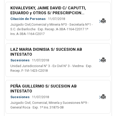
KOVALEVSKY, JAIME DAVID C/ CAPUTTI,
EDUARDO y OTROS S/ PRESCRIPCION
ADQUISITIVA (Ordinario)
›
Citación de Personas
· 11/07/2018
Juzgado Civil,Comercial y Mineria Nº3 - Secretaría Nº1 -
S.C. de Bariloche · Exp. Recep.:A-3BA-1164-C2017 1ª
Ins.:A-3BA-1164-C2017
LAZ MARIA DIONISIA S/ SUCESION AB
INTESTATO
›
Sucesiones
· 11/07/2018
Unidad Jurisdiccional N° 3 - Ex Civil N° 3 - Viedma · Exp.
Recep.:F-1VI-1423-C2018
PEÑA GUILLERMO S/ SUCESION AB
INTESTATO
›
Sucesiones
· 11/07/2018
Juzgado Civil, Comercial, Minería y Sucesiones Nº9 -
General Roca · Exp. 1ª Ins.:31875-08