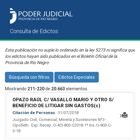
Esta publicación no suple lo ordenado en la ley 5273 ni significa que
los edictos hayan sido publicados en el Boletín Oficial de la
Provincia de Río Negro
Búsqueda con filtros
Edictos Especiales
Mostrando
211-220
de
20.663
elementos.
OPAZO RAÚL C/ VASALLO MARIO Y OTRO S/
BENEFICIO DE LITIGAR SIN GASTOS(c)
›
Citación de Personas
· 31/07/2018
Juzgado Civil, Comercial, Minería y Sucesiones Nº3 -
Cipolletti · Exp. Recep.:O-4CI-803-C2018 1ª Ins.:O-803-C-
3-18