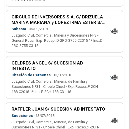
CIRCULO DE INVERSORES S.A. C/ BRIZUELA
MARINA MARIANA y LOPEZ IRMA ESTER S/
EJECUCION PRENDARIA
›
Subasta
· 06/09/2018
Juzgado Civil, Comercial, Minería y Sucesiones Nº3 -
General Roca · Exp. Recep.:D-2RO-3755-C2015 1ª Ins.:D-
2RO-3755-C3-15
GELDRES ANGEL S/ SUCESION AB
INTESTATO
›
Citación de Personas
· 13/07/2018
Juzgado Civil, Comercial, Minería, de Familia y
Sucesiones Nº31 - Choele Choel · Exp. Recep.:F-2CH-
188-C2018 1ª Ins.:F-2CH-188-C31-18
RAFFLER JUAN S/ SUCESION AB INTESTATO
Sucesiones
· 13/07/2018
›
Juzgado Civil, Comercial, Minería, de Familia y
Sucesiones Nº31 - Choele Choel · Exp. Recep.:F-2CH-