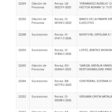
22249
Citación de
Recep.:LB-
'FERNANDEZ AURELIO' C
Personas
00227-F-2025
HECTOR ADRIAN' S/ TUT
22250
Citación de
Recep.:CI-
BANCO DE LA PAMPA SE
Personas
00744-C-2023
EJECUTIVO
22248
Sucesiones
Recep.:VI-
MONTOYA, ORFELINA S/ 
01411-C-2026
22253
Sucesiones
Recep.:CI-
LOPEZ, BEATRIZ MONICA
01826-C-2026
22245
Citación de
Recep.:RO-
'GARCIA, NATALIA VANE
Personas
02446-F-2025
RESPONSABILIDAD PAR
22244
Sucesiones
Recep.:BA-
CONTRERAS, EUFEMIA S
02779-C-2023
22252
Sucesiones
Recep.:CI-
VERGARA CINTIA NATALI
00298-C-2026