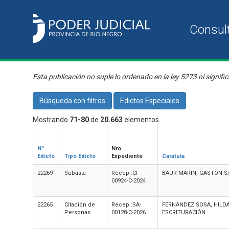
Esta publicación no suple lo ordenado en la ley 5273 ni signific
Búsqueda con filtros
Edictos Especiales
Mostrando
71-80
de
20.663
elementos.
Nº
Nro.
Edicto
Tipo Edicto
Expediente
Carátula
22269
Subasta
Recep.:CI-
BAUR MARIN, GASTON S
00924-C-2024
22265
Citación de
Recep.:SA-
FERNANDEZ SOSA, HILDA
Personas
00128-C-2026
ESCRITURACIÓN