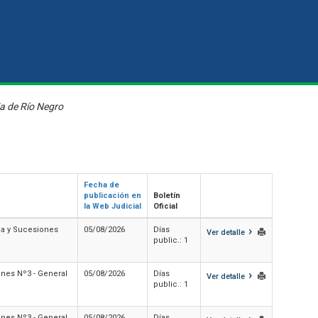
ia de Río Negro
Fecha de
publicación en
Boletín
la Web Judicial
Oficial
›
lia y Sucesiones
05/08/2026
Días
Ver detalle
public.: 1
›
ones Nº3 - General
05/08/2026
Días
Ver detalle
public.: 1
ones Nº3 - General
05/08/2026
Días