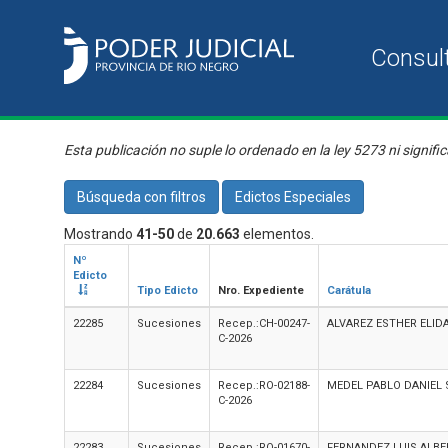
Esta publicación no suple lo ordenado en la ley 5273 ni signific
Búsqueda con filtros
Edictos Especiales
Mostrando
41-50
de
20.663
elementos.
Nº
Edicto
Tipo Edicto
Nro. Expediente
Carátula
22285
Sucesiones
Recep.:CH-00247-
ALVAREZ ESTHER ELID
C-2026
22284
Sucesiones
Recep.:RO-02188-
MEDEL PABLO DANIEL 
C-2026
22283
Sucesiones
Recep.:RO-01670-
FERNANDEZ LUIS ALBE