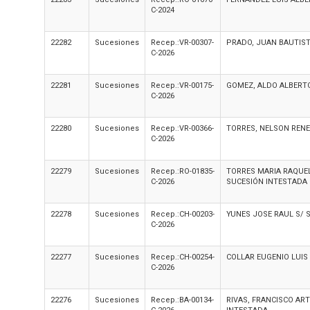
C-2024
22282
Sucesiones
Recep.:VR-00307-
PRADO, JUAN BAUTIST
C-2026
22281
Sucesiones
Recep.:VR-00175-
GOMEZ, ALDO ALBERTO
C-2026
22280
Sucesiones
Recep.:VR-00366-
TORRES, NELSON RENE
C-2026
22279
Sucesiones
Recep.:RO-01835-
TORRES MARIA RAQUEL
C-2026
SUCESIÓN INTESTADA
22278
Sucesiones
Recep.:CH-00203-
YUNES JOSE RAUL S/ 
C-2026
22277
Sucesiones
Recep.:CH-00254-
COLLAR EUGENIO LUIS
C-2026
22276
Sucesiones
Recep.:BA-00134-
RIVAS, FRANCISCO AR