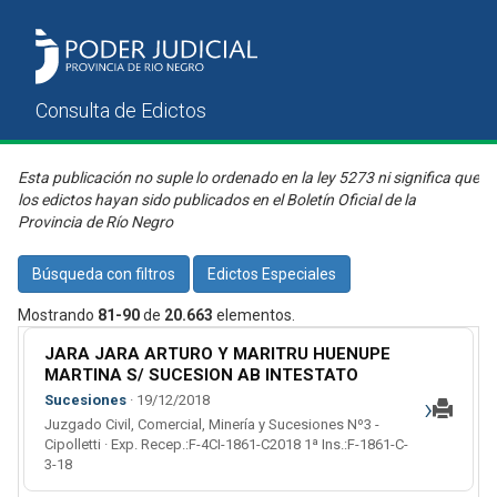
Esta publicación no suple lo ordenado en la ley 5273 ni significa que
los edictos hayan sido publicados en el Boletín Oficial de la
Provincia de Río Negro
Búsqueda con filtros
Edictos Especiales
Mostrando
81-90
de
20.663
elementos.
JARA JARA ARTURO Y MARITRU HUENUPE
MARTINA S/ SUCESION AB INTESTATO
›
Sucesiones
· 19/12/2018
Juzgado Civil, Comercial, Minería y Sucesiones Nº3 -
Cipolletti · Exp. Recep.:F-4CI-1861-C2018 1ª Ins.:F-1861-C-
3-18