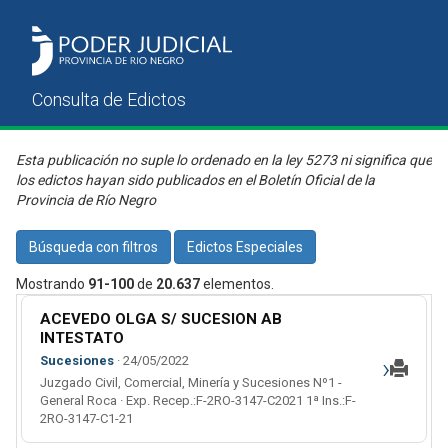
Esta publicación no suple lo ordenado en la ley 5273 ni significa que
los edictos hayan sido publicados en el Boletín Oficial de la
Provincia de Río Negro
Búsqueda con filtros
Edictos Especiales
Mostrando
91-100
de
20.637
elementos.
ACEVEDO OLGA S/ SUCESION AB
INTESTATO
›
Sucesiones
· 24/05/2022
Juzgado Civil, Comercial, Minería y Sucesiones Nº1 -
General Roca · Exp. Recep.:F-2RO-3147-C2021 1ª Ins.:F-
2RO-3147-C1-21