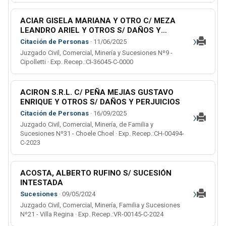
ACIAR GISELA MARIANA Y OTRO C/ MEZA
LEANDRO ARIEL Y OTROS S/ DAÑOS Y
›
PERJUICIOS (ORDINARIO)
Citación de Personas
· 11/06/2025
Juzgado Civil, Comercial, Minería y Sucesiones Nº9 -
Cipolletti · Exp. Recep.:CI-36045-C-0000
ACIRON S.R.L. C/ PEÑA MEJIAS GUSTAVO
ENRIQUE Y OTROS S/ DAÑOS Y PERJUICIOS
›
Citación de Personas
· 16/09/2025
Juzgado Civil, Comercial, Minería, de Familia y
Sucesiones Nº31 - Choele Choel · Exp. Recep.:CH-00494-
C-2023
ACOSTA, ALBERTO RUFINO S/ SUCESIÓN
INTESTADA
›
Sucesiones
· 09/05/2024
Juzgado Civil, Comercial, Minería, Familia y Sucesiones
Nº21 - Villa Regina · Exp. Recep.:VR-00145-C-2024