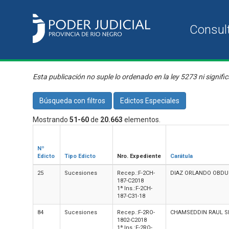
Esta publicación no suple lo ordenado en la ley 5273 ni signific
Búsqueda con filtros
Edictos Especiales
Mostrando
51-60
de
20.663
elementos.
Nº
Edicto
Tipo Edicto
Nro. Expediente
Carátula
25
Sucesiones
Recep.:F-2CH-
DIAZ ORLANDO OBDUL
187-C2018
1ª Ins.:F-2CH-
187-C31-18
84
Sucesiones
Recep.:F-2RO-
CHAMSEDDIN RAUL SE
1802-C2018
1ª Ins.:F-2RO-