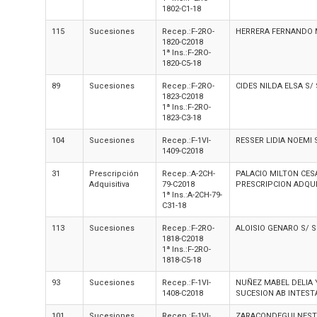
1802-C1-18
115
Sucesiones
Recep.:F-2RO-
HERRERA FERNANDO M
1820-C2018
1ª Ins.:F-2RO-
1820-C5-18
89
Sucesiones
Recep.:F-2RO-
CIDES NILDA ELSA S/
1823-C2018
1ª Ins.:F-2RO-
1823-C3-18
104
Sucesiones
Recep.:F-1VI-
RESSER LIDIA NOEMI 
1409-C2018
31
Prescripción
Recep.:A-2CH-
PALACIO MILTON CES
Adquisitiva
79-C2018
PRESCRIPCION ADQUIS
1ª Ins.:A-2CH-79-
C31-18
113
Sucesiones
Recep.:F-2RO-
ALOISIO GENARO S/ 
1818-C2018
1ª Ins.:F-2RO-
1818-C5-18
93
Sucesiones
Recep.:F-1VI-
NUÑEZ MABEL DELIA 
1408-C2018
SUCESION AB INTEST
101
Sucesiones
Recep.:F-1VI-
ZARACONDEGUI NESTO