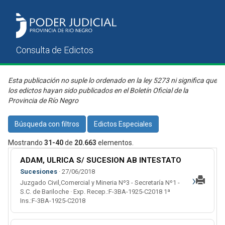
Esta publicación no suple lo ordenado en la ley 5273 ni significa que
los edictos hayan sido publicados en el Boletín Oficial de la
Provincia de Río Negro
Búsqueda con filtros
Edictos Especiales
Mostrando
31-40
de
20.663
elementos.
ADAM, ULRICA S/ SUCESION AB INTESTATO
Sucesiones
· 27/06/2018
›
Juzgado Civil,Comercial y Mineria Nº3 - Secretaría Nº1 -
S.C. de Bariloche · Exp. Recep.:F-3BA-1925-C2018 1ª
Ins.:F-3BA-1925-C2018