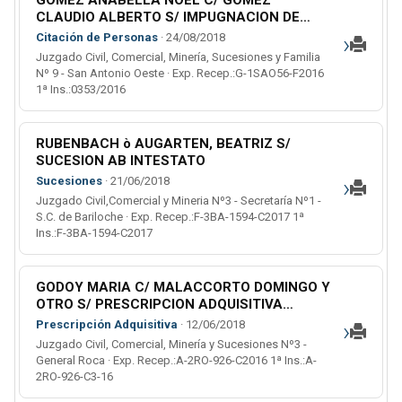
GOMEZ ANABELLA NOEL C/ GOMEZ
CLAUDIO ALBERTO S/ IMPUGNACION DE
ESTADO
›
Citación de Personas
· 24/08/2018
Juzgado Civil, Comercial, Minería, Sucesiones y Familia
Nº 9 - San Antonio Oeste · Exp. Recep.:G-1SAO56-F2016
1ª Ins.:0353/2016
RUBENBACH ò AUGARTEN, BEATRIZ S/
SUCESION AB INTESTATO
›
Sucesiones
· 21/06/2018
Juzgado Civil,Comercial y Mineria Nº3 - Secretaría Nº1 -
S.C. de Bariloche · Exp. Recep.:F-3BA-1594-C2017 1ª
Ins.:F-3BA-1594-C2017
GODOY MARIA C/ MALACCORTO DOMINGO Y
OTRO S/ PRESCRIPCION ADQUISITIVA
(Ordinario)
›
Prescripción Adquisitiva
· 12/06/2018
Juzgado Civil, Comercial, Minería y Sucesiones Nº3 -
General Roca · Exp. Recep.:A-2RO-926-C2016 1ª Ins.:A-
2RO-926-C3-16