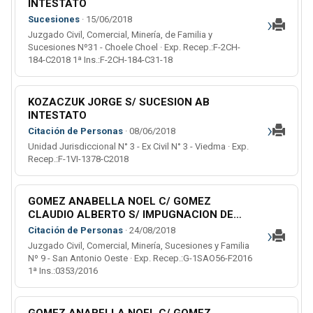
INTESTATO
›
Sucesiones
· 15/06/2018
Juzgado Civil, Comercial, Minería, de Familia y
Sucesiones Nº31 - Choele Choel · Exp. Recep.:F-2CH-
184-C2018 1ª Ins.:F-2CH-184-C31-18
KOZACZUK JORGE S/ SUCESION AB
INTESTATO
›
Citación de Personas
· 08/06/2018
Unidad Jurisdiccional N° 3 - Ex Civil N° 3 - Viedma · Exp.
Recep.:F-1VI-1378-C2018
GOMEZ ANABELLA NOEL C/ GOMEZ
CLAUDIO ALBERTO S/ IMPUGNACION DE
ESTADO
›
Citación de Personas
· 24/08/2018
Juzgado Civil, Comercial, Minería, Sucesiones y Familia
Nº 9 - San Antonio Oeste · Exp. Recep.:G-1SAO56-F2016
1ª Ins.:0353/2016