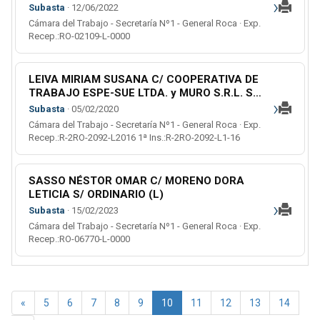
›
ORDINARIO (L)
Subasta
· 12/06/2022
Cámara del Trabajo - Secretaría Nº1 - General Roca · Exp.
Recep.:RO-02109-L-0000
LEIVA MIRIAM SUSANA C/ COOPERATIVA DE
TRABAJO ESPE-SUE LTDA. y MURO S.R.L. S/
›
RECLAMO
Subasta
· 05/02/2020
Cámara del Trabajo - Secretaría Nº1 - General Roca · Exp.
Recep.:R-2RO-2092-L2016 1ª Ins.:R-2RO-2092-L1-16
SASSO NÉSTOR OMAR C/ MORENO DORA
LETICIA S/ ORDINARIO (L)
›
Subasta
· 15/02/2023
Cámara del Trabajo - Secretaría Nº1 - General Roca · Exp.
Recep.:RO-06770-L-0000
«
5
6
7
8
9
10
11
12
13
14