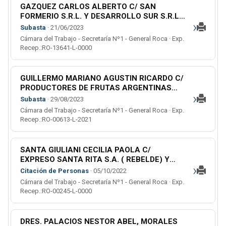
GAZQUEZ CARLOS ALBERTO C/ SAN
FORMERIO S.R.L. Y DESARROLLO SUR S.R.L.
›
S/ ORDINARIO (L)
Subasta
· 21/06/2023
Cámara del Trabajo - Secretaría Nº1 - General Roca · Exp.
Recep.:RO-13641-L-0000
GUILLERMO MARIANO AGUSTIN RICARDO C/
PRODUCTORES DE FRUTAS ARGENTINAS
›
COOP. DE SEGUROS LTDA. S/ EJECUCION -
Subasta
· 29/08/2023
EJECUCION
Cámara del Trabajo - Secretaría Nº1 - General Roca · Exp.
Recep.:RO-00613-L-2021
SANTA GIULIANI CECILIA PAOLA C/
EXPRESO SANTA RITA S.A. ( REBELDE) Y
›
EXPRESO LA EMPERATRIZ S.R.L. S/
Citación de Personas
· 05/10/2022
ORDINARIO (L)
Cámara del Trabajo - Secretaría Nº1 - General Roca · Exp.
Recep.:RO-00245-L-0000
DRES. PALACIOS NESTOR ABEL, MORALES