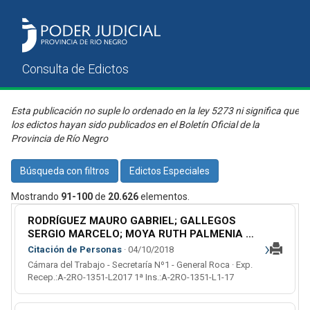
Esta publicación no suple lo ordenado en la ley 5273 ni significa que
los edictos hayan sido publicados en el Boletín Oficial de la
Provincia de Río Negro
Búsqueda con filtros
Edictos Especiales
Mostrando
91-100
de
20.626
elementos.
RODRÍGUEZ MAURO GABRIEL; GALLEGOS
SERGIO MARCELO; MOYA RUTH PALMENIA Y
›
RAMIREZ FRANCISCO JULIÁN C/ DIAZ
Citación de Personas
· 04/10/2018
CLAUDIO ALBERTO Y RUIZ JOSÉ FRANCISCO
Cámara del Trabajo - Secretaría Nº1 - General Roca · Exp.
S/ ORDINARIO (l)
Recep.:A-2RO-1351-L2017 1ª Ins.:A-2RO-1351-L1-17