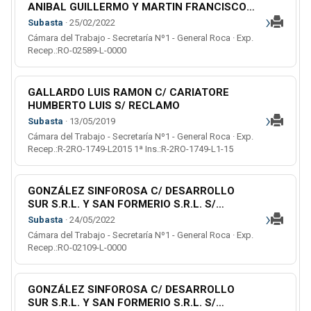
ANIBAL GUILLERMO Y MARTIN FRANCISCO
›
EN AUTOS: GONZALEZ SINFOROSA C/
Subasta
· 25/02/2022
DESARROLLO SUR SRL Y SAN FORMERIO
Cámara del Trabajo - Secretaría Nº1 - General Roca · Exp.
SRL S- ORDINARIO S/ EJECUCION (L)
Recep.:RO-02589-L-0000
GALLARDO LUIS RAMON C/ CARIATORE
HUMBERTO LUIS S/ RECLAMO
›
Subasta
· 13/05/2019
Cámara del Trabajo - Secretaría Nº1 - General Roca · Exp.
Recep.:R-2RO-1749-L2015 1ª Ins.:R-2RO-1749-L1-15
GONZÁLEZ SINFOROSA C/ DESARROLLO
SUR S.R.L. Y SAN FORMERIO S.R.L. S/
›
ORDINARIO (L)
Subasta
· 24/05/2022
Cámara del Trabajo - Secretaría Nº1 - General Roca · Exp.
Recep.:RO-02109-L-0000
GONZÁLEZ SINFOROSA C/ DESARROLLO
SUR S.R.L. Y SAN FORMERIO S.R.L. S/