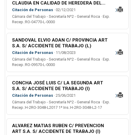
CLAUDIA EN CALIDAD DE HEREDERA DEL
›
FALLECIDO FILIPPI JUAN;FILIPPI SIMON Y
Citación de Personas
· 02/12/2021
FILIPPI ANGELA S.H. S/ ORDINARIO (L)
Cámara del Trabajo - Secretaría Nº2 - General Roca · Exp.
Recep.:RO-04770-L-0000
SANDOVAL ELVIO ADAN C/ PROVINCIA ART
S.A. S/ ACCIDENTE DE TRABAJO (L)
›
Citación de Personas
· 11/08/2023
Cámara del Trabajo - Secretaría Nº2 - General Roca · Exp.
Recep.:RO-09570-L-0000
CONCHA JOSÉ LUIS C/ LA SEGUNDA ART
S.A. S/ ACCIDENTE DE TRABAJO (l)
›
Citación de Personas
· 25/06/2021
Cámara del Trabajo - Secretaría Nº2 - General Roca · Exp.
Recep.:H-2RO-3048-L2017 1ª Ins.:H-2RO-3048-L2-17
ALVAREZ MATIAS RUBEN C/ PREVENCION
ART S.A. S/ ACCIDENTE DE TRABAJO (l)