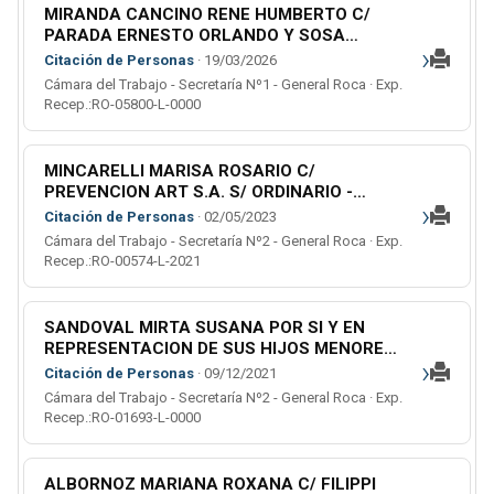
MIRANDA CANCINO RENE HUMBERTO C/
PARADA ERNESTO ORLANDO Y SOSA
›
ELIZABETH S/ RECLAMO
Citación de Personas
· 19/03/2026
Cámara del Trabajo - Secretaría Nº1 - General Roca · Exp.
Recep.:RO-05800-L-0000
MINCARELLI MARISA ROSARIO C/
PREVENCION ART S.A. S/ ORDINARIO -
›
RECLAMO LEY DE RIESGO DE TRABAJO -
Citación de Personas
· 02/05/2023
ACCIDENTES DE TRABAJO
Cámara del Trabajo - Secretaría Nº2 - General Roca · Exp.
Recep.:RO-00574-L-2021
SANDOVAL MIRTA SUSANA POR SI Y EN
REPRESENTACION DE SUS HIJOS MENORES:
›
G.A.E. Y G.E.M C/ GASTALDI JUAN LUIS S/
Citación de Personas
· 09/12/2021
ACCIDENTE DE TRABAJO (L)
Cámara del Trabajo - Secretaría Nº2 - General Roca · Exp.
Recep.:RO-01693-L-0000
ALBORNOZ MARIANA ROXANA C/ FILIPPI