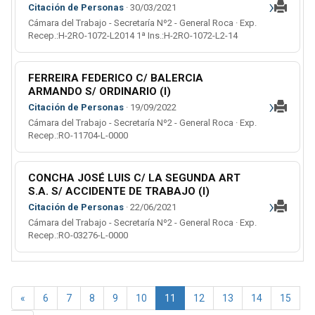
›
Citación de Personas
· 30/03/2021
Cámara del Trabajo - Secretaría Nº2 - General Roca · Exp.
Recep.:H-2RO-1072-L2014 1ª Ins.:H-2RO-1072-L2-14
FERREIRA FEDERICO C/ BALERCIA
ARMANDO S/ ORDINARIO (l)
›
Citación de Personas
· 19/09/2022
Cámara del Trabajo - Secretaría Nº2 - General Roca · Exp.
Recep.:RO-11704-L-0000
CONCHA JOSÉ LUIS C/ LA SEGUNDA ART
S.A. S/ ACCIDENTE DE TRABAJO (l)
›
Citación de Personas
· 22/06/2021
Cámara del Trabajo - Secretaría Nº2 - General Roca · Exp.
Recep.:RO-03276-L-0000
«
6
7
8
9
10
11
12
13
14
15