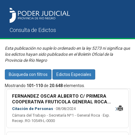
Esta publicación no suple lo ordenado en la ley 5273 ni significa que
los edictos hayan sido publicados en el Boletín Oficial de la
Provincia de Río Negro
Búsqueda con filtros
Edictos Especiales
Mostrando
101-110
de
20.648
elementos.
FERNANDEZ OSCAR ALBERTO C/ PRIMERA
COOPERATIVA FRUTICOLA GENERAL ROCA
›
Y PREVENCION ART S.A. S/ ACCIDENTE DE
Citación de Personas
· 08/08/2024
TRABAJO (L)
Cámara del Trabajo - Secretaría Nº1 - General Roca · Exp.
Recep.:RO-10549-L-0000