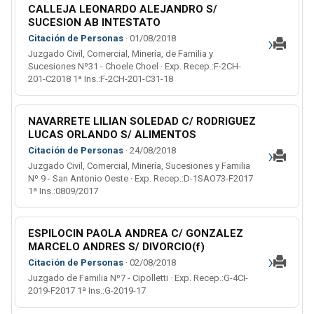
CALLEJA LEONARDO ALEJANDRO S/
SUCESION AB INTESTATO
›
Citación de Personas
· 01/08/2018
Juzgado Civil, Comercial, Minería, de Familia y
Sucesiones Nº31 - Choele Choel · Exp. Recep.:F-2CH-
201-C2018 1ª Ins.:F-2CH-201-C31-18
NAVARRETE LILIAN SOLEDAD C/ RODRIGUEZ
LUCAS ORLANDO S/ ALIMENTOS
›
Citación de Personas
· 24/08/2018
Juzgado Civil, Comercial, Minería, Sucesiones y Familia
Nº 9 - San Antonio Oeste · Exp. Recep.:D-1SAO73-F2017
1ª Ins.:0809/2017
ESPILOCIN PAOLA ANDREA C/ GONZALEZ
MARCELO ANDRES S/ DIVORCIO(f)
›
Citación de Personas
· 02/08/2018
Juzgado de Familia Nº7 - Cipolletti · Exp. Recep.:G-4CI-
2019-F2017 1ª Ins.:G-2019-17